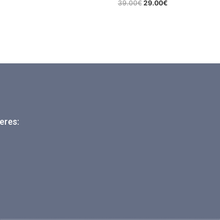
39.00
€
29.00
€
eres: