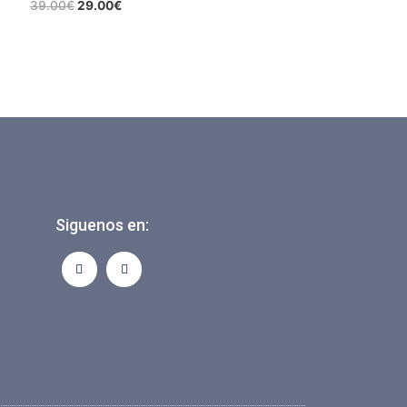
39.00
€
29.00
€
Siguenos en: