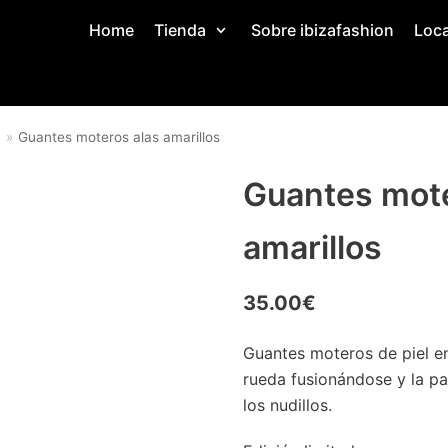
Home
Tienda
Sobre ibizafashion
Loca
n
»
Guantes moteros alas amarillos
Guantes mote
amarillos
35.00
€
Guantes moteros de piel en
rueda fusionándose y la pa
los nudillos.