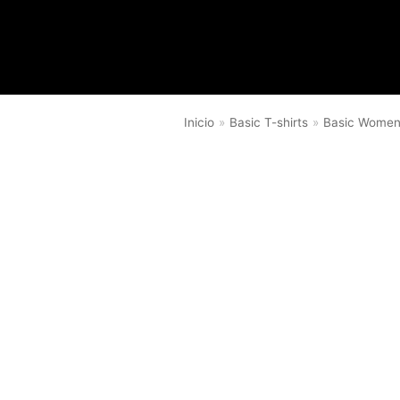
Saltar
al
contenido
Inicio
»
Basic T-shirts
»
Basic Wome